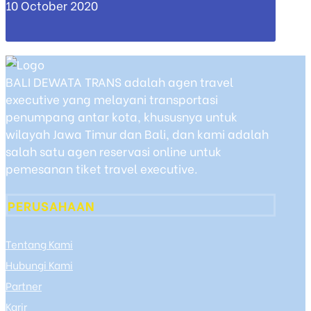
10 October 2020
BALI DEWATA TRANS adalah agen travel
executive yang melayani transportasi
penumpang antar kota, khususnya untuk
wilayah Jawa Timur dan Bali, dan kami adalah
salah satu agen reservasi online untuk
pemesanan tiket travel executive.
PERUSAHAAN
Tentang Kami
Hubungi Kami
Partner
Karir