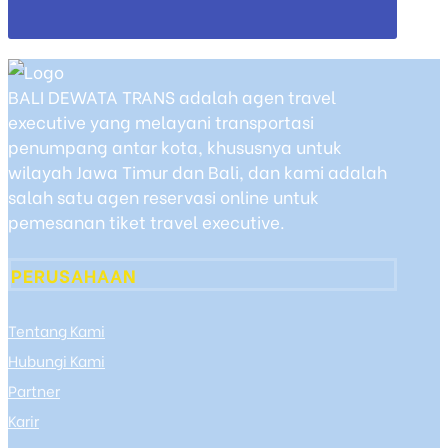
BALI DEWATA TRANS adalah agen travel
executive yang melayani transportasi
penumpang antar kota, khususnya untuk
wilayah Jawa Timur dan Bali, dan kami adalah
salah satu agen reservasi online untuk
pemesanan tiket travel executive.
PERUSAHAAN
Tentang Kami
Hubungi Kami
Partner
Karir