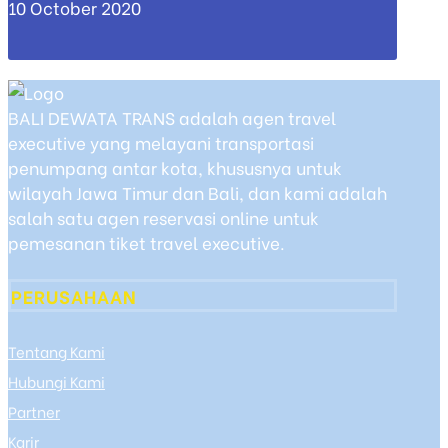
10 October 2020
BALI DEWATA TRANS adalah agen travel
executive yang melayani transportasi
penumpang antar kota, khususnya untuk
wilayah Jawa Timur dan Bali, dan kami adalah
salah satu agen reservasi online untuk
pemesanan tiket travel executive.
PERUSAHAAN
Tentang Kami
Hubungi Kami
Partner
Karir