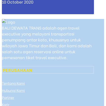
10 October 2020
BALI DEWATA TRANS adalah agen travel
executive yang melayani transportasi
penumpang antar kota, khususnya untuk
wilayah Jawa Timur dan Bali, dan kami adalah
salah satu agen reservasi online untuk
pemesanan tiket travel executive.
PERUSAHAAN
Tentang Kami
Hubungi Kami
Partner
Karir