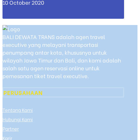
10 October 2020
BALI DEWATA TRANS adalah agen travel
executive yang melayani transportasi
penumpang antar kota, khususnya untuk
wilayah Jawa Timur dan Bali, dan kami adalah
salah satu agen reservasi online untuk
pemesanan tiket travel executive.
PERUSAHAAN
Tentang Kami
Hubungi Kami
Partner
Karir