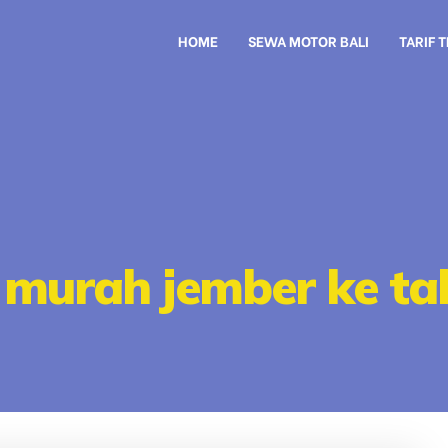
HOME
SEWA MOTOR BALI
TARIF 
l murah jember ke t