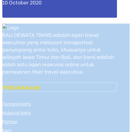
10 October 2020
BALI DEWATA TRANS adalah agen travel
executive yang melayani transportasi
penumpang antar kota, khususnya untuk
wilayah Jawa Timur dan Bali, dan kami adalah
salah satu agen reservasi online untuk
pemesanan tiket travel executive.
PERUSAHAAN
Tentang Kami
Hubungi Kami
Partner
Karir