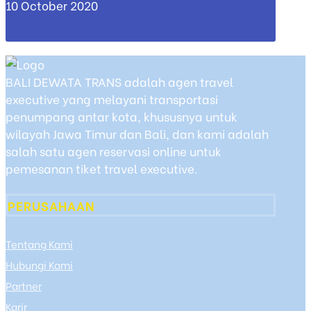
10 October 2020
BALI DEWATA TRANS adalah agen travel
executive yang melayani transportasi
penumpang antar kota, khususnya untuk
wilayah Jawa Timur dan Bali, dan kami adalah
salah satu agen reservasi online untuk
pemesanan tiket travel executive.
PERUSAHAAN
Tentang Kami
Hubungi Kami
Partner
Karir