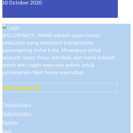
10 October 2020
BALI DEWATA TRANS adalah agen travel
executive yang melayani transportasi
penumpang antar kota, khususnya untuk
wilayah Jawa Timur dan Bali, dan kami adalah
salah satu agen reservasi online untuk
pemesanan tiket travel executive.
PERUSAHAAN
Tentang Kami
Hubungi Kami
Partner
Karir