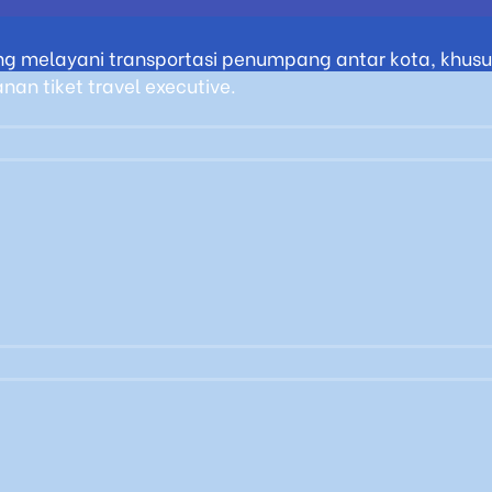
g melayani transportasi penumpang antar kota, khusus
an tiket travel executive.