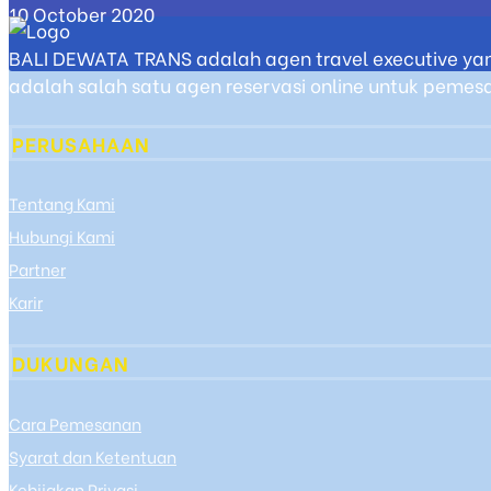
10 October 2020
BALI DEWATA TRANS adalah agen travel executive yan
adalah salah satu agen reservasi online untuk pemesan
PERUSAHAAN
Tentang Kami
Hubungi Kami
Partner
Karir
DUKUNGAN
Cara Pemesanan
Syarat dan Ketentuan
Kebijakan Privasi