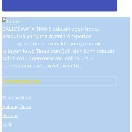
BALI DEWATA TRANS adalah agen travel
executive yang melayani transportasi
penumpang antar kota, khususnya untuk
wilayah Jawa Timur dan Bali, dan kami adalah
salah satu agen reservasi online untuk
pemesanan tiket travel executive.
PERUSAHAAN
Tentang Kami
Hubungi Kami
Partner
Karir