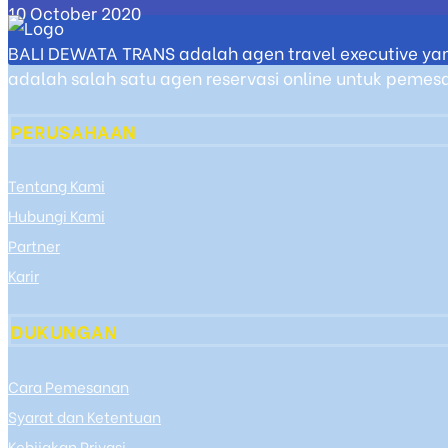
10 October 2020
BALI DEWATA TRANS adalah agen travel executive yan
adalah salah satu agen reservasi online untuk pemesan
PERUSAHAAN
Tentang Kami
Hubungi Kami
Partner
Karir
DUKUNGAN
Cara Pemesanan
Syarat dan Ketentuan
Kebijakan Privasi