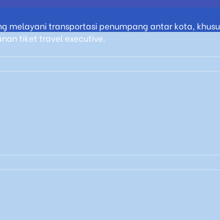
g melayani transportasi penumpang antar kota, khusus
an tiket travel executive.