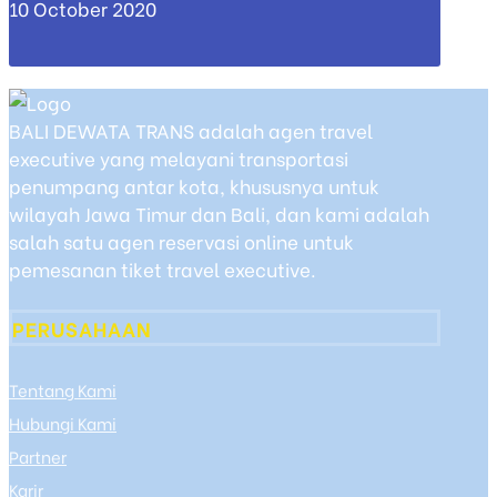
10 October 2020
BALI DEWATA TRANS adalah agen travel
executive yang melayani transportasi
penumpang antar kota, khususnya untuk
wilayah Jawa Timur dan Bali, dan kami adalah
salah satu agen reservasi online untuk
pemesanan tiket travel executive.
PERUSAHAAN
Tentang Kami
Hubungi Kami
Partner
Karir