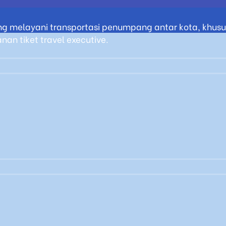
g melayani transportasi penumpang antar kota, khusus
an tiket travel executive.