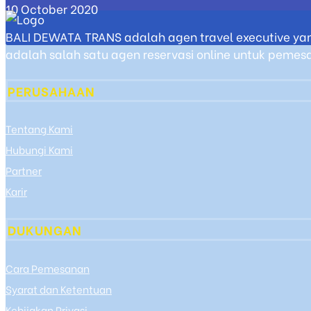
10 October 2020
BALI DEWATA TRANS adalah agen travel executive yan
adalah salah satu agen reservasi online untuk pemesan
PERUSAHAAN
Tentang Kami
Hubungi Kami
Partner
Karir
DUKUNGAN
Cara Pemesanan
Syarat dan Ketentuan
Kebijakan Privasi