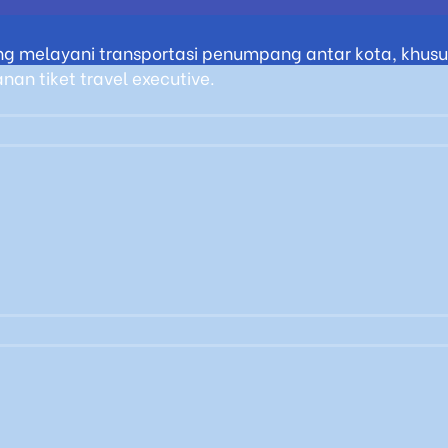
g melayani transportasi penumpang antar kota, khusus
an tiket travel executive.