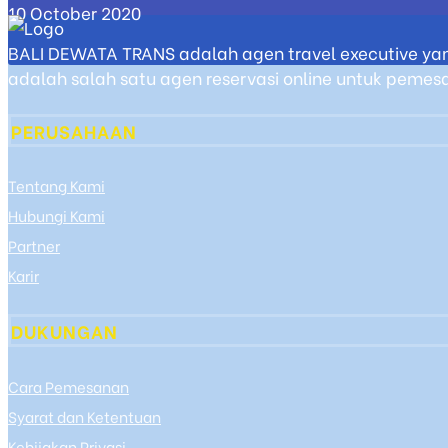
10 October 2020
BALI DEWATA TRANS adalah agen travel executive yan
adalah salah satu agen reservasi online untuk pemesan
PERUSAHAAN
Tentang Kami
Hubungi Kami
Partner
Karir
DUKUNGAN
Cara Pemesanan
Syarat dan Ketentuan
Kebijakan Privasi