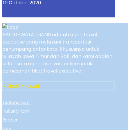
10 October 2020
BALI DEWATA TRANS adalah agen travel
executive yang melayani transportasi
penumpang antar kota, khususnya untuk
wilayah Jawa Timur dan Bali, dan kami adalah
salah satu agen reservasi online untuk
pemesanan tiket travel executive.
PERUSAHAAN
Tentang Kami
Hubungi Kami
Partner
Karir