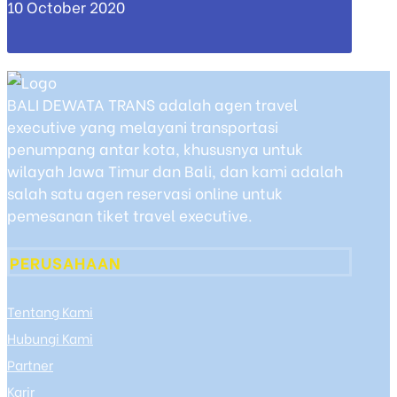
10 October 2020
BALI DEWATA TRANS adalah agen travel
executive yang melayani transportasi
penumpang antar kota, khususnya untuk
wilayah Jawa Timur dan Bali, dan kami adalah
salah satu agen reservasi online untuk
pemesanan tiket travel executive.
PERUSAHAAN
Tentang Kami
Hubungi Kami
Partner
Karir