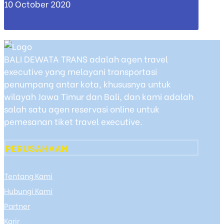
10 October 2020
BALI DEWATA TRANS adalah agen travel
executive yang melayani transportasi
penumpang antar kota, khususnya untuk
wilayah Jawa Timur dan Bali, dan kami adalah
salah satu agen reservasi online untuk
pemesanan tiket travel executive.
PERUSAHAAN
Tentang Kami
Hubungi Kami
Partner
Karir