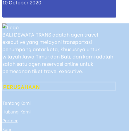
10 October 2020
BALI DEWATA TRANS adalah agen travel
executive yang melayani transportasi
penumpang antar kota, khususnya untuk
wilayah Jawa Timur dan Bali, dan kami adalah
salah satu agen reservasi online untuk
pemesanan tiket travel executive.
PERUSAHAAN
Tentang Kami
Hubungi Kami
Partner
Karir