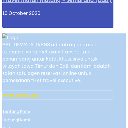
10 October 2020
BALI DEWATA TRANS adalah agen travel
executive yang melayani transportasi
penumpang antar kota, khususnya untuk
wilayah Jawa Timur dan Bali, dan kami adalah
salah satu agen reservasi online untuk
pemesanan tiket travel executive.
PERUSAHAAN
Tentang Kami
Hubungi Kami