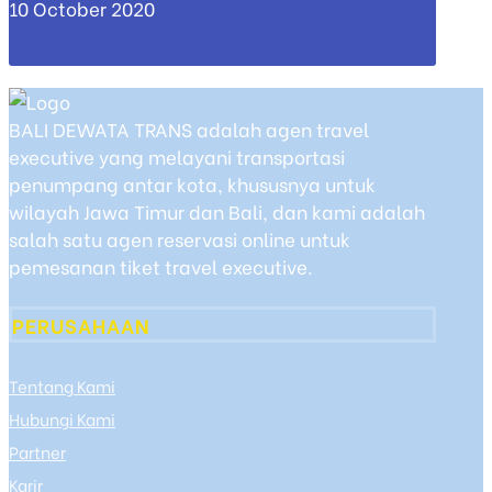
10 October 2020
BALI DEWATA TRANS adalah agen travel
executive yang melayani transportasi
penumpang antar kota, khususnya untuk
wilayah Jawa Timur dan Bali, dan kami adalah
salah satu agen reservasi online untuk
pemesanan tiket travel executive.
PERUSAHAAN
Tentang Kami
Hubungi Kami
Partner
Karir