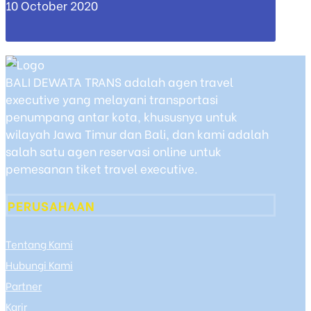
10 October 2020
BALI DEWATA TRANS adalah agen travel
executive yang melayani transportasi
penumpang antar kota, khususnya untuk
wilayah Jawa Timur dan Bali, dan kami adalah
salah satu agen reservasi online untuk
pemesanan tiket travel executive.
PERUSAHAAN
Tentang Kami
Hubungi Kami
Partner
Karir