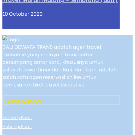
10 October 2020
BALI DEWATA TRANS adalah agen travel
executive yang melayani transportasi
penumpang antar kota, khususnya untuk
wilayah Jawa Timur dan Bali, dan kami adalah
salah satu agen reservasi online untuk
pemesanan tiket travel executive.
PERUSAHAAN
Tentang Kami
Hubungi Kami