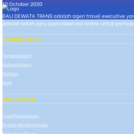
10 October 2020
BALI DEWATA TRANS adalah agen travel executive yan
adalah salah satu agen reservasi online untuk pemesan
PERUSAHAAN
Tentang Kami
Hubungi Kami
Partner
Karir
DUKUNGAN
Cara Pemesanan
Syarat dan Ketentuan
Kebijakan Privasi