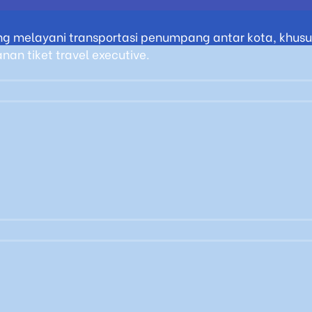
g melayani transportasi penumpang antar kota, khusus
an tiket travel executive.