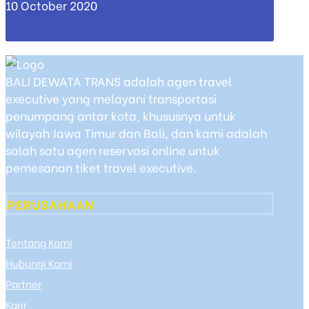
10 October 2020
BALI DEWATA TRANS adalah agen travel
executive yang melayani transportasi
penumpang antar kota, khususnya untuk
wilayah Jawa Timur dan Bali, dan kami adalah
salah satu agen reservasi online untuk
pemesanan tiket travel executive.
PERUSAHAAN
Tentang Kami
Hubungi Kami
Partner
Karir