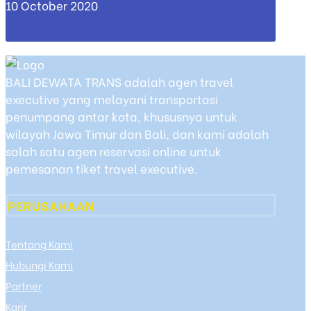
10 October 2020
BALI DEWATA TRANS adalah agen travel
executive yang melayani transportasi
penumpang antar kota, khususnya untuk
wilayah Jawa Timur dan Bali, dan kami adalah
salah satu agen reservasi online untuk
pemesanan tiket travel executive.
PERUSAHAAN
Tentang Kami
Hubungi Kami
Partner
Karir