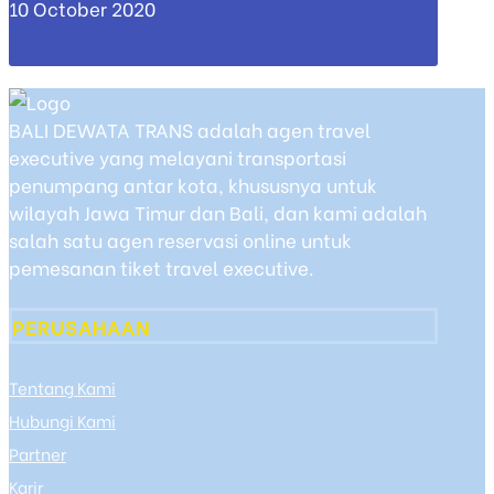
10 October 2020
BALI DEWATA TRANS adalah agen travel
executive yang melayani transportasi
penumpang antar kota, khususnya untuk
wilayah Jawa Timur dan Bali, dan kami adalah
salah satu agen reservasi online untuk
pemesanan tiket travel executive.
PERUSAHAAN
Tentang Kami
Hubungi Kami
Partner
Karir